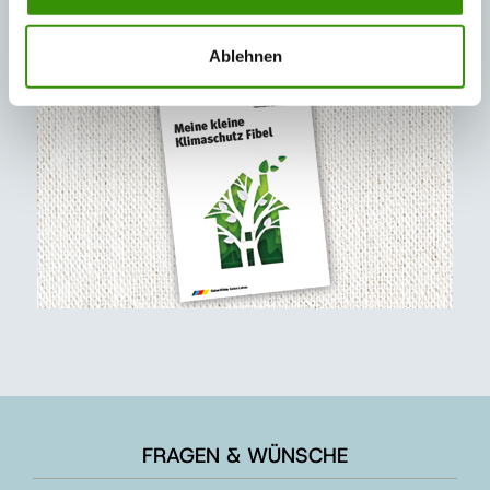
Klimaschutz-Tipps für alle
Bereich anzeigen
Ablehnen
FRAGEN & WÜNSCHE