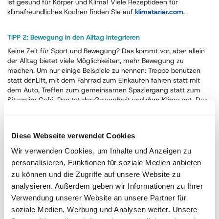
ist gesund für Körper und Klima! Viele Rezeptideen für
klimafreundliches Kochen finden Sie auf
klimatarier.com
.
TIPP 2: Bewegung in den Alltag integrieren
Keine Zeit für Sport und Bewegung? Das kommt vor, aber allein
der Alltag bietet viele Möglichkeiten, mehr Bewegung zu
machen. Um nur einige Beispiele zu nennen: Treppe benutzen
statt denLift, mit dem Fahrrad zum Einkaufen fahren statt mit
dem Auto, Treffen zum gemeinsamen Spaziergang statt zum
Sitzen im Café. Das tut der Gesundheit und dem Klima gut. Das
Bundesgesundheitsministerium bietet viele
Ideen, wie man im
Alltag fit wird
und ohne Zusatzaufwand das Klima schützt.
Diese Webseite verwendet Cookies
Wir verwenden Cookies, um Inhalte und Anzeigen zu
Wie
personalisieren, Funktionen für soziale Medien anbieten
zu können und die Zugriffe auf unsere Website zu
analysieren. Außerdem geben wir Informationen zu Ihrer
Verwendung unserer Website an unsere Partner für
soziale Medien, Werbung und Analysen weiter. Unsere