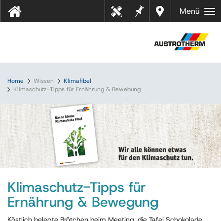
Merkz
Händl
Menü
Tool
ettel
er in
s
Ihrer
Nähe
Home
Wissen
Klimafibel
Klimaschutz-Tipps für Ernährung & Bewebung
Klimaschutz-Tipps für
Ernährung & Bewegung
Köstlich belegte Brötchen beim Meeting, die Tafel Schokolade