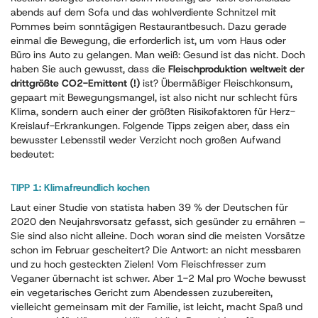
abends auf dem Sofa und das wohlverdiente Schnitzel mit
Pommes beim sonntägigen Restaurantbesuch. Dazu gerade
einmal die Bewegung, die erforderlich ist, um vom Haus oder
Büro ins Auto zu gelangen. Man weiß: Gesund ist das nicht. Doch
haben Sie auch gewusst, dass die
Fleischproduktion weltweit der
drittgrößte CO2-Emittent (!)
ist? Übermäßiger Fleischkonsum,
gepaart mit Bewegungsmangel, ist also nicht nur schlecht fürs
Klima, sondern auch einer der größten Risikofaktoren für Herz-
Kreislauf-Erkrankungen. Folgende Tipps zeigen aber, dass ein
bewusster Lebensstil weder Verzicht noch großen Aufwand
bedeutet:
TIPP 1: Klimafreundlich kochen
Laut einer Studie von statista haben 39 % der Deutschen für
2020 den Neujahrsvorsatz gefasst, sich gesünder zu ernähren –
Sie sind also nicht alleine. Doch woran sind die meisten Vorsätze
schon im Februar gescheitert? Die Antwort: an nicht messbaren
und zu hoch gesteckten Zielen! Vom Fleischfresser zum
Veganer übernacht ist schwer. Aber 1-2 Mal pro Woche bewusst
ein vegetarisches Gericht zum Abendessen zuzubereiten,
vielleicht gemeinsam mit der Familie, ist leicht, macht Spaß und