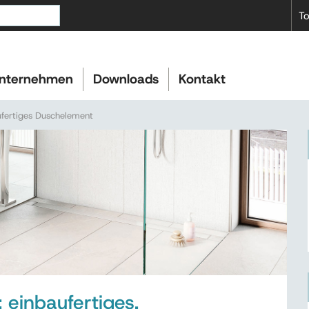
To
nternehmen
Downloads
Kontakt
ufertiges Duschelement
einbaufertiges,