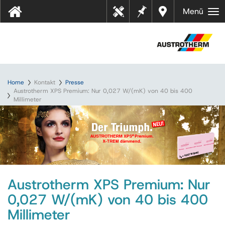
Merkz
Händl
Menü
Tool
ettel
er in
s
Ihrer
Nähe
Home
Kontakt
Presse
Austrotherm XPS Premium: Nur 0,027 W/(mK) von 40 bis 400
Millimeter
Austrotherm XPS Premium: Nur
0,027 W/(mK) von 40 bis 400
Millimeter