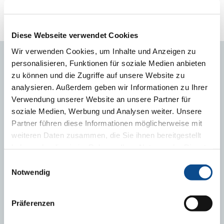
Alle Austrotherm XPS-Produkte sind vom DIBT in Berlin
zugelassen, für alle Anwendungsbereiche gemäß DIN 4108-10
geeignet und generell ohne HFKW, FCKW und HBCD hergestellt.
Diese Webseite verwendet Cookies
Wir verwenden Cookies, um Inhalte und Anzeigen zu
personalisieren, Funktionen für soziale Medien anbieten
zu können und die Zugriffe auf unsere Website zu
analysieren. Außerdem geben wir Informationen zu Ihrer
Verwendung unserer Website an unsere Partner für
soziale Medien, Werbung und Analysen weiter. Unsere
Partner führen diese Informationen möglicherweise mit
weiteren Daten zusammen, die Sie ihnen bereitgestellt
haben oder die sie im Rahmen Ihrer Nutzung der Dienste
gesammelt haben.
Impressum
Einwilligungsauswahl
Notwendig
Präferenzen