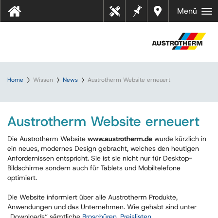
Merkz
Händl
Menü
Tool
ettel
er in
s
Ihrer
Nähe
Home
Wissen
News
Austrotherm Website erneuert
Austrotherm Website erneuert
Die Austrotherm Website
www.austrotherm.de
wurde kürzlich in
ein neues, modernes Design gebracht, welches den heutigen
Anfordernissen entspricht. Sie ist sie nicht nur für Desktop-
Bildschirme sondern auch für Tablets und Mobiltelefone
optimiert.
Die Website informiert über alle Austrotherm Produkte,
Anwendungen und das Unternehmen. Wie gehabt sind unter
„Downloads“ sämtliche
Broschüren
,
Preislisten
,