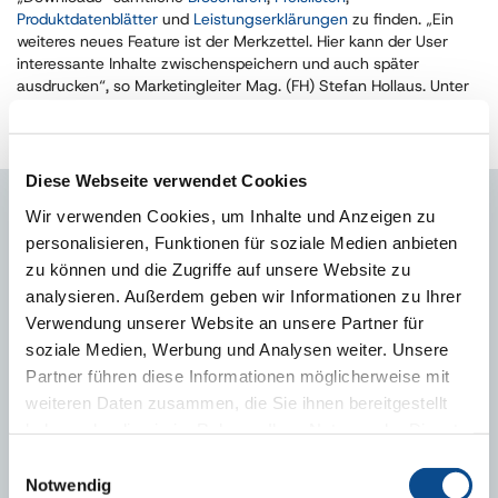
Produktdatenblätter
und
Leistungserklärungen
zu finden. „Ein
weiteres neues Feature ist der Merkzettel. Hier kann der User
interessante Inhalte zwischenspeichern und auch später
ausdrucken“, so Marketingleiter Mag. (FH) Stefan Hollaus. Unter
„Tools“ findet man Planerhilfen wie beispielsweise den
Materiallisten-Generator Austrotherm Fassadenprofile.
Diese Webseite verwendet Cookies
Wir verwenden Cookies, um Inhalte und Anzeigen zu
ANSPRECHPERSON
personalisieren, Funktionen für soziale Medien anbieten
zu können und die Zugriffe auf unsere Website zu
analysieren. Außerdem geben wir Informationen zu Ihrer
Verwendung unserer Website an unsere Partner für
soziale Medien, Werbung und Analysen weiter. Unsere
Partner führen diese Informationen möglicherweise mit
weiteren Daten zusammen, die Sie ihnen bereitgestellt
haben oder die sie im Rahmen Ihrer Nutzung der Dienste
Stefan Hollaus
gesammelt haben.
Impressum
Leitung Marketing
Einwilligungsauswahl
Tel.: +49 3877 5650-650
Notwendig
stefan.hollaus@austrotherm.de