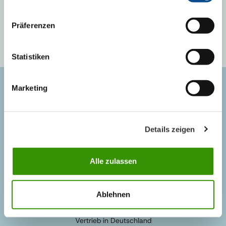
Präferenzen
Statistiken
Marketing
FRAGEN & WÜNSCHE
+49 3877 5650-610
Details zeigen
info@austrotherm.de
Kontaktformular
Alle zulassen
ANSPRECHPARTNER
Ablehnen
Vertrieb in Deutschland