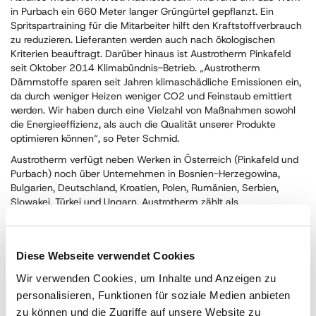
in Purbach ein 660 Meter langer Grüngürtel gepflanzt. Ein
Spritspartraining für die Mitarbeiter hilft den Kraftstoffverbrauch
zu reduzieren. Lieferanten werden auch nach ökologischen
Kriterien beauftragt. Darüber hinaus ist Austrotherm Pinkafeld
seit Oktober 2014 Klimabündnis-Betrieb. „Austrotherm
Dämmstoffe sparen seit Jahren klimaschädliche Emissionen ein,
da durch weniger Heizen weniger CO2 und Feinstaub emittiert
werden. Wir haben durch eine Vielzahl von Maßnahmen sowohl
die Energieeffizienz, als auch die Qualität unserer Produkte
optimieren können“, so Peter Schmid.
Austrotherm verfügt neben Werken in Österreich (Pinkafeld und
Purbach) noch über Unternehmen in Bosnien-Herzegowina,
Bulgarien, Deutschland, Kroatien, Polen, Rumänien, Serbien,
Slowakei, Türkei und Ungarn. Austrotherm zählt als
österreichisches Familienunternehmen, ebenso wie die Baumit
Wopfinger- und Murexin-Gruppe, zur Schmid Industrieholding,
die 2014 mit 4.800 Mitarbeitern einen Umsatz von 1,34 Mrd.
Diese Webseite verwendet Cookies
Euro erzielte.
Wir verwenden Cookies, um Inhalte und Anzeigen zu
Für Rückfragen steht zur Verfügung
Austrotherm GmbH
personalisieren, Funktionen für soziale Medien anbieten
GF Peter Schmid
zu können und die Zugriffe auf unsere Website zu