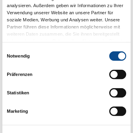
Friedrich-Schmid-Straße 165
analysieren. Außerdem geben wir Informationen zu Ihrer
2754 Waldegg / Wopfing
Verwendung unserer Website an unsere Partner für
Tel.: 02633/401-130
soziale Medien, Werbung und Analysen weiter. Unsere
Fax: 02633/401-111
p.schmid
@
austrotherm
.
at
Partner führen diese Informationen möglicherweise mit
www.austrotherm.com
weiteren Daten zusammen, die Sie ihnen bereitgestellt
haben oder die sie im Rahmen Ihrer Nutzung der Dienste
gesammelt haben.
Impressum
Einwilligungsauswahl
Notwendig
Präferenzen
Statistiken
Marketing
Mit der Übergabe der Zertifizierungsurkunden und