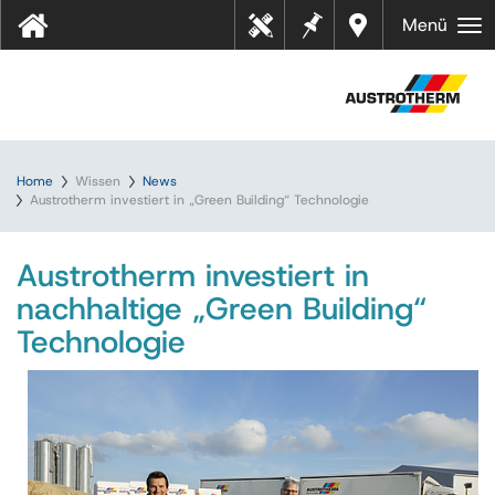
Merkz
Händl
Menü
Tool
ettel
er in
s
Ihrer
Nähe
Home
Wissen
News
Austrotherm investiert in „Green Building“ Technologie
Austrotherm investiert in
nachhaltige „Green Building“
Technologie