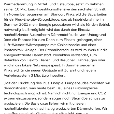
Wärmedämmung in Mittel- und Osteuropa, setzt im Rahmen
seiner 10 Mio. Euro-Investitionsoffensive den nächsten Schritt:
Im November begannen am Standort Pinkafeld die Bauarbeiten
für ein Plus-Energie-Bürogebäude, das ab Inbetriebnahme im
Sommer 2021 mehr Energie produzieren wird, als für den Betrieb
notwendig ist. Ermöglicht wird das durch den Einsatz
hocheffizienter Austrotherm Dämmstoffe, die vom Untergrund
über die Fassade bis zum Dach zum Einsatz gelangen, einer
Luft-Wasser-Wärmepumpe mit Kühlheizdecke und einer
Photovoltaik-Anlage. Der Stromüberschuss wird im Werk für die
energieeffiziente Dämmstoff-Produktion verwendet, zum
Betanken von Elektro-Dienst- und Besucher- Fahrzeugen oder
wird in das lokale Netz eingespeist. In Summe werden in
Pinkafeld für die neuen Gebäude mit Zufahrt und neuem
Verkehrssystem 3 Mio. Euro investiert.
„Mit der Errichtung des Plus-Energie-Bürogebäudes möchten wir
demonstrieren, was heute beim Bau eines Bürokomplexes
technologisch möglich ist. Nämlich nicht nur Energie und CO2
extrem einzusparen, sondern sogar noch Stromüberschuss zu
produzieren. Die Basis dazu liefern wir mit unseren
hocheffizienten und nachhaltig produzierten Dämmstoffen. Wir
schaffen damit ein Klimaschutz-Leitprojekt, das zur