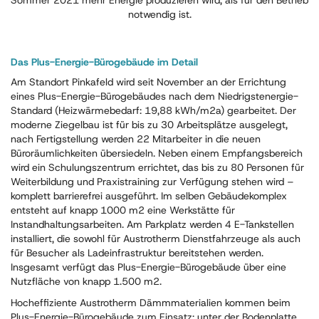
Sommer 2021 mehr Energie produzieren wird, als für den Betrieb
notwendig ist.
Das Plus-Energie-Bürogebäude im Detail
Am Standort Pinkafeld wird seit November an der Errichtung
eines Plus-Energie-Bürogebäudes nach dem Niedrigstenergie-
Standard (Heizwärmebedarf: 19,88 kWh/m2a) gearbeitet. Der
moderne Ziegelbau ist für bis zu 30 Arbeitsplätze ausgelegt,
nach Fertigstellung werden 22 Mitarbeiter in die neuen
Büroräumlichkeiten übersiedeln. Neben einem Empfangsbereich
wird ein Schulungszentrum errichtet, das bis zu 80 Personen für
Weiterbildung und Praxistraining zur Verfügung stehen wird –
komplett barrierefrei ausgeführt. Im selben Gebäudekomplex
entsteht auf knapp 1000 m2 eine Werkstätte für
Instandhaltungsarbeiten. Am Parkplatz werden 4 E-Tankstellen
installiert, die sowohl für Austrotherm Dienstfahrzeuge als auch
für Besucher als Ladeinfrastruktur bereitstehen werden.
Insgesamt verfügt das Plus-Energie-Bürogebäude über eine
Nutzfläche von knapp 1.500 m2.
Hocheffiziente Austrotherm Dämmmaterialien kommen beim
Plus-Energie-Bürogebäude zum Einsatz: unter der Bodenplatte