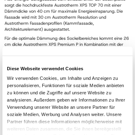
sorgt die hochdruckfeste Austrotherm XPS TOP 70 mit einer
Dämmdicke von 40 cm für maximale Energieeinsparung. Die
Fassade wird mit 30 cm Austrotherm Resolution und
Austrotherm Fassadenprofilen (Kammfassade,
Architekturelement) ausgestattet.
Für die optimale Dämmung des Sockelbereiches kommt eine 26
cm dicke Austrotherm XPS Premium P in Kombination mit der
Austrotherm Sockelschutzplatte zum Einsatz. Beim Dach kommt
mit dem Austrotherm Gefälledach Premium (44 cm Austrotherm
Resolution Flachdach und 8 cm Austrotherm EPS W30
Gefälledach-PLUS) eine innovative Lösung zur Anwendung.
Diese Webseite verwendet Cookies
Ebenfalls eingesetzt wird das Austrotherm Attikaelement. Dies ist
Wir verwenden Cookies, um Inhalte und Anzeigen zu
eine neue kostengünstige Alternative zur herkömmlichen Attika-
personalisieren, Funktionen für soziale Medien anbieten
Bauweise. Wo bisher teure Betonschalungen und zusätzliche
zu können und die Zugriffe auf unsere Website zu
Dämmelemente notwendig waren, kann nun das neue,
analysieren. Außerdem geben wir Informationen zu Ihrer
wärmedämmende All-in- One-Fertigteilelement eingesetzt und
Verwendung unserer Website an unsere Partner für
dadurch sowohl Zeit als auch Kosten gespart werden.
soziale Medien, Werbung und Analysen weiter. Unsere
Im Werk Pinkafeld werden außerdem Digitalisierungs- und
Partner führen diese Informationen möglicherweise mit
Automatisierungs-Projekte umgesetzt, um innerbetriebliche
Prozesse effizienter und schneller zu gestalten. So zum Beispiel
weiteren Daten zusammen, die Sie ihnen bereitgestellt
ermöglicht das fahrerlose Transportsystem einen effizienteren