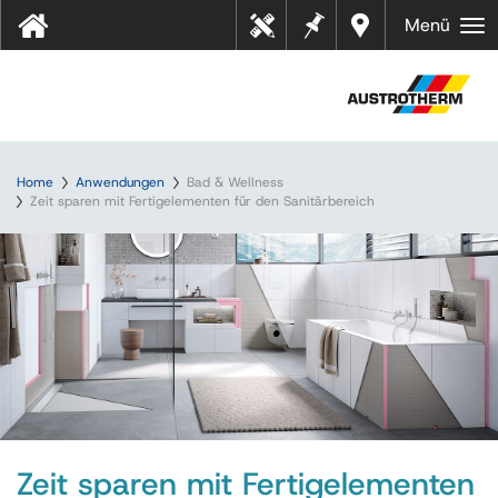
Merkz
Händl
Menü
Tool
ettel
er in
s
Ihrer
Nähe
Home
Anwendungen
Bad & Wellness
Zeit sparen mit Fertigelementen für den Sanitärbereich
Zeit sparen mit Fertigelementen