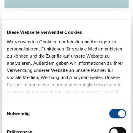
Austrotherm UNIPLATTE Flexibel für kreative Formen
Die
Austrotherm UNIPLATTE Flexibel
(1300 x 600 x 30 mm)
Diese Webseite verwendet Cookies
ermöglicht die Umsetzung runder Formen, wie sie häufig bei
Säulen oder Wellnessbänken benötigt werden. Werkseitige
Wir verwenden Cookies, um Inhalte und Anzeigen zu
Quereinschnitte erlauben das einfache Formen selbst von engen
personalisieren, Funktionen für soziale Medien anbieten
Radien. Auf Wunsch ist die flexible Uniplatte auch mit
zu können und die Zugriffe auf unsere Website zu
Längsschnitten lieferbar.
analysieren. Außerdem geben wir Informationen zu Ihrer
Verwendung unserer Website an unsere Partner für
soziale Medien, Werbung und Analysen weiter. Unsere
Partner führen diese Informationen möglicherweise mit
weiteren Daten zusammen, die Sie ihnen bereitgestellt
haben oder die sie im Rahmen Ihrer Nutzung der Dienste
gesammelt haben.
Impressum
Einwilligungsauswahl
Notwendig
Präferenzen