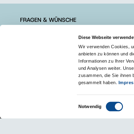
FRAGEN & WÜNSCHE
+49 3877 5650-610
Diese Webseite verwende
info@austrotherm.de
Wir verwenden Cookies, um
Kontaktformular
anbieten zu können und di
Informationen zu Ihrer Ve
und Analysen weiter. Unse
zusammen, die Sie ihnen b
gesammelt haben.
Impre
Einwilligungsauswahl
Notwendig
Impressum
Datenschutz/Nutzungshinweis
HSchG-Meldekana