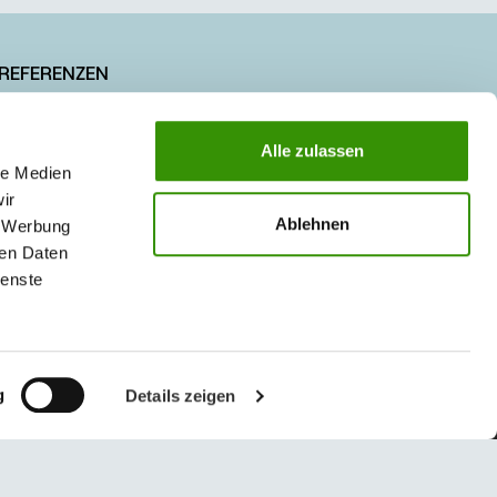
REFERENZEN
JOBS & KARRIERE
Alle zulassen
PRESSE
le Medien
ir
Ablehnen
, Werbung
ren Daten
ienste
g
Details zeigen
© 2026 Austrotherm