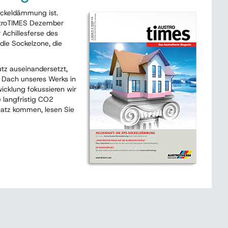
Sockeldämmung ist.
stroTIMES Dezember
 Achillesferse des
die Sockelzone, die
tz auseinandersetzt,
m Dach unseres Werks in
wicklung fokussieren wir
e langfristig CO2
nsatz kommen, lesen Sie