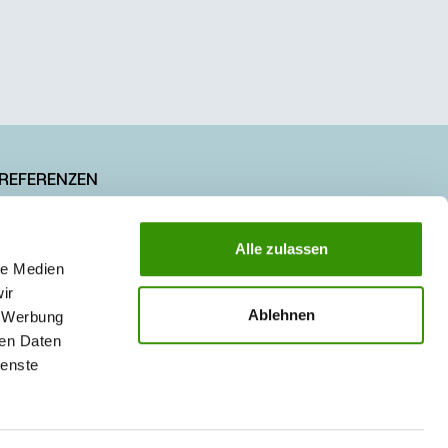
REFERENZEN
JOBS & KARRIERE
Alle zulassen
PRESSE
le Medien
ir
Ablehnen
, Werbung
ren Daten
ienste