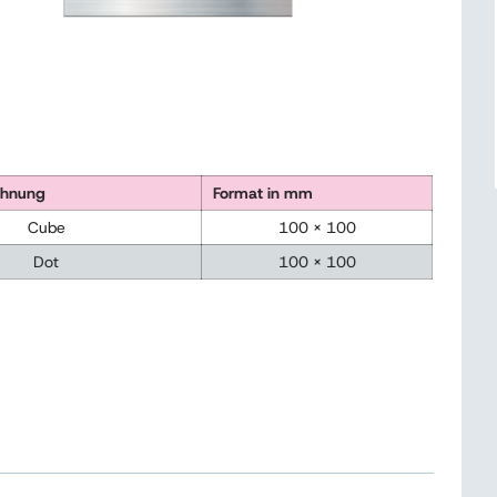
ichnung
Format in mm
Cube
100 x 100
Dot
100 x 100