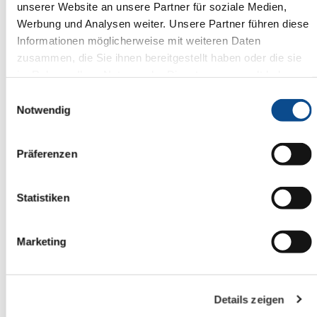
Anzahl der Säcke die Sie bestellen (max. 90/Bestellung):
*
unserer Website an unsere Partner für soziale Medien,
Werbung und Analysen weiter. Unsere Partner führen diese
Informationen möglicherweise mit weiteren Daten
Möchten Sie uns noch etwas mitteilen? Hier finden Sie Platz dafür:
zusammen, die Sie ihnen bereitgestellt haben oder die sie
im Rahmen Ihrer Nutzung der Dienste gesammelt haben.
Impressum
Einwilligungsauswahl
Notwendig
Präferenzen
Datenschutz:
*
Ja, ich bin mit den Datenschutz-Bestimmungen von Austrotherm
(www.austrotherm.de/datenschutz) einverstanden und akzeptiere sie.
Statistiken
Identity
*
Marketing
Details zeigen