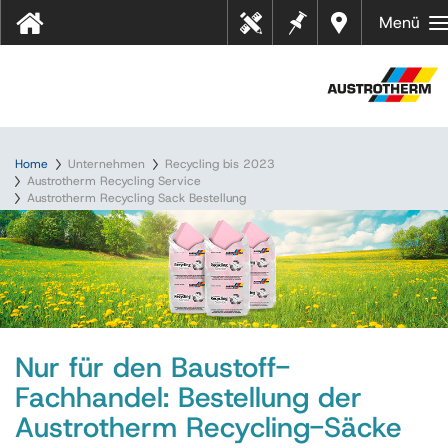
Merkz
Händl
Menü
Tool
ettel
er in
s
Ihrer
Nähe
Home
Unternehmen
Recycling bis 2023
Austrotherm Recycling Service
Austrotherm Recycling Sack Bestellung
Nur für den Baustoff-
Fachhandel: Bestellung der
Austrotherm Recycling-Säcke